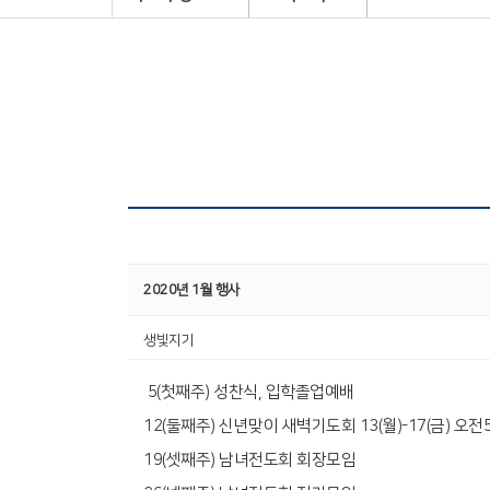
2020년 1월 행사
생빛지기
5(첫째주) 성찬식, 입학졸업예배
12(둘째주) 신년맞이 새벽기도회 13(월)-17(금) 오전5
19(셋째주) 남녀전도회 회장모임