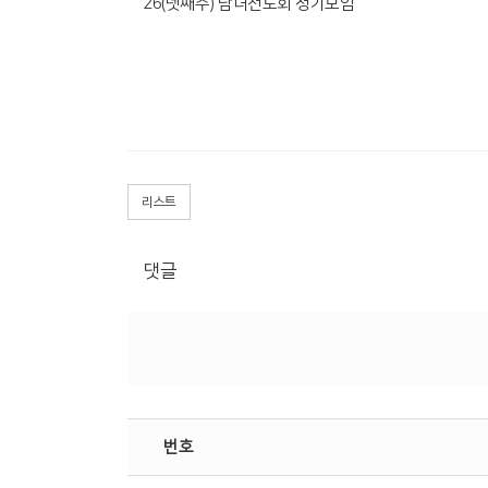
26(넷째주) 남녀전도회 정기모임
리스트
댓글
번호