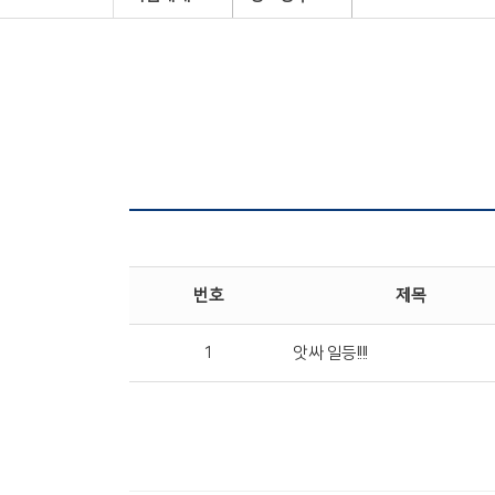
번호
제목
1
앗싸 일등!!!!