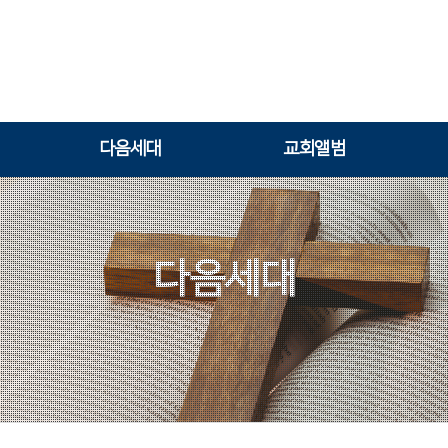
다음세대
교회앨범
다음세대