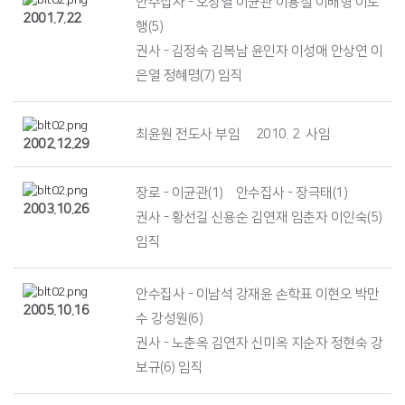
안수집사 - 오장열 이균관 이용철 이배형 이도
2001.7.22
행(5)
권사 - 김정숙 김복남 윤인자 이성애 안상연 이
은열 정혜명(7) 임직
최윤원 전도사 부임 2010. 2 사임
2002.12.29
장로 - 이균관(1) 안수집사 - 장극태(1)
2003.10.26
권사 - 황선길 신용순 김연재 임춘자 이인숙(5)
임직
안수집사 - 이남석 강재윤 손학표 이현오 박만
2005.10.16
수 강성원(6)
권사 - 노춘옥 김연자 신미옥 지순자 정현숙 강
보규(6) 임직