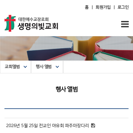
홈
회원가입
로그인
|
|
교회앨범
행사 앨범
행사 앨범
2026년 5월 25일 전교인 야유회 파주마장다리