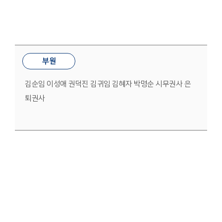
부원
김순임 이성애 권덕진 김귀임 김혜자 박명순 시무권사 은
퇴권사
감사위원