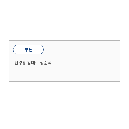
차량부
부원
신광용 김대수 장순식
중보기도부