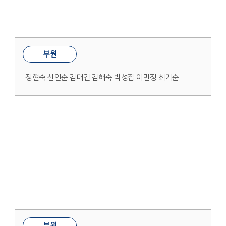
부원
정현숙 신인순 김대건 김해숙 박성집 이민정 최기순
전도부
부원