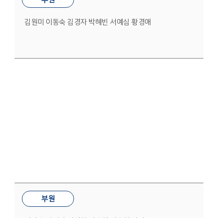
김원미 이동숙 김경자 박혜빈 서예심 황경애
새교우부
부원