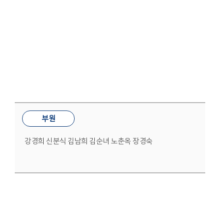
봉사부
부원
강경희 신분식 김남희 김순녀 노춘옥 장경숙