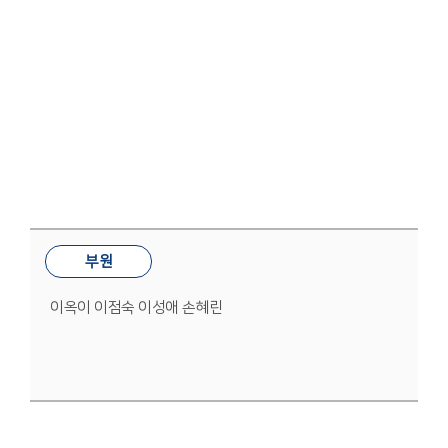
재정부
부원
이옥이 이점숙 이성애 손혜린