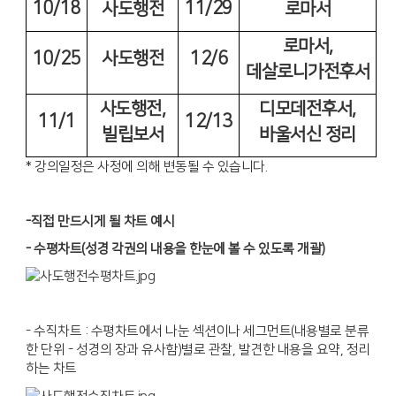
10/18
11/29
사도행전
로마서
로마서
,
10/25
사도행전
12/6
데살로니가전후서
사도행전
,
디모데전후서
,
11/1
12/13
빌립보서
바울서신 정리
* 강의일정은 사정에 의해 변동될 수 있습니다.
-직접 만드시게 될 차트 예시
- 수평차트(성경 각권의 내용을 한눈에 볼 수 있도록 개괄)
- 수직차트 : 수평차트에서 나눈 섹션이나 세그먼트(내용별로 분류
한 단위 - 성경의 장과 유사함)별로 관찰, 발견한 내용을 요약, 정리
하는 차트