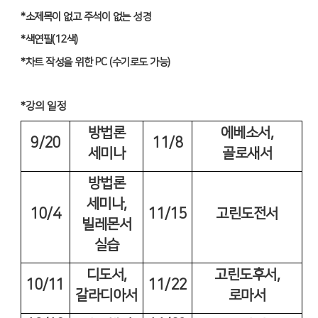
*
소제목이 없고 주석이 없는 성경
*
색연필
(12
색
)
*
차트 작성을 위한
PC (
수기로도 가능
)
*강의 일정
방법론
에베소서
,
9/20
11/8
세미나
골로새서
방법론
세미나
,
10/4
11/15
고린도전서
빌레몬서
실습
디도서
,
고린도후서
,
10/11
11/22
갈라디아서
로마서