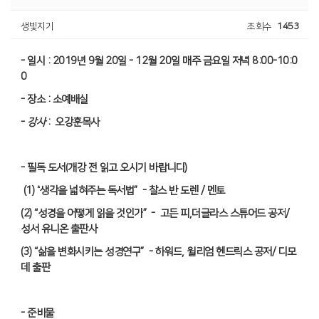
생빛지기
조회수
1453
-
일시
: 2019
년
9
월
20
일
- 12
월
20
일 매주 금요일 저녁
8:00-10:0
0
-
장소
:
소예배실
-
강사
:
오강훈목사
-
필독 도서
(
개강 전 읽고 오시기 바랍니다
)
(1) “
생각을 넓혀주는 독서법
”
-
찰스 반 도렌
/
멘토
(2) “
성경을 어떻게 읽을 것인가
” -
고든 피
,
더글라스 스튜어드 공저
/
성서 유니온 출판사
(3) “
삶을 변화시키는 성경연구
”
-
하워드
,
윌리엄 헨드릭스 공저
/
디모
데 출판
-
준비물