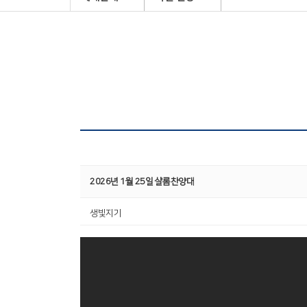
2026년 1월 25일 샬롬찬양대
생빛지기