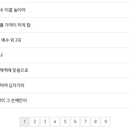
예수 이름 높이어
주를 가까이 하게 함
 예수 외 2곡
나
가 채찍에 맞음으로
 위하여 십자가의
사랑이 그 은혜만이
1
2
3
4
5
6
7
8
9