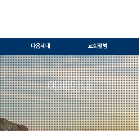
다음세대
교회앨범
예배안내