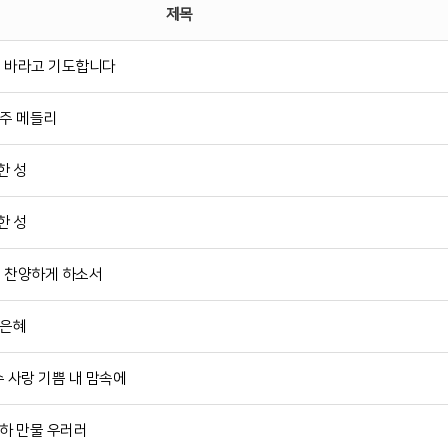
제목
고 바라고 기도합니다
 주 메들리
한 성
한 성
께 찬양하게 하소서
 은혜
수 사랑 기쁨 내 맘속에
천하 만물 우러러